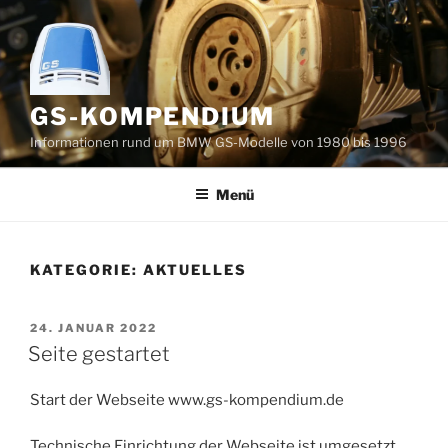
Zum
Inhalt
springen
GS-KOMPENDIUM
Informationen rund um BMW GS-Modelle von 1980 bis 1996
Menü
KATEGORIE:
AKTUELLES
VERÖFFENTLICHT
24. JANUAR 2022
AM
Seite gestartet
Start der Webseite www.gs-kompendium.de
Technische Einrichtung der Webseite ist umgesetzt