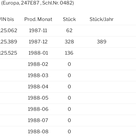
(Europa, 247E87 , Schl.Nr. 0482)
VIN bis
Prod. Monat
Stück
Stück/Jahr
125.062
1987-11
62
125.389
1987-12
328
389
125.525
1988-01
136
1988-02
0
1988-03
0
1988-04
0
1988-05
0
1988-06
0
1988-07
0
1988-08
0