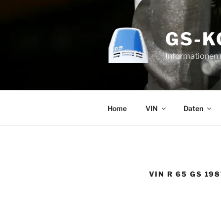
Zum
Inhalt
springen
GS-
Informationen
Home
VIN
Daten
VIN R 65 GS 19