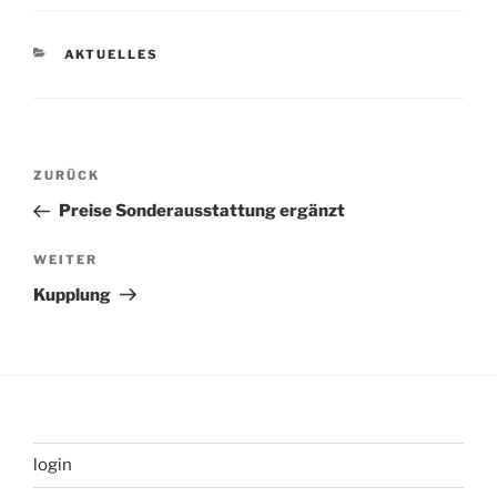
KATEGORIEN
AKTUELLES
Beitragsnavigation
Vorheriger
ZURÜCK
Beitrag
Preise Sonderausstattung ergänzt
Nächster
WEITER
Beitrag
Kupplung
login