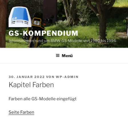
Zum
Inhalt
springen
GS-KOMPENDIUM
Informationen rund um BMW GS-Modelle von 1980 bis 1996
Menü
VERÖFFENTLICHT
30. JANUAR 2022
VON
WP-ADMIN
AM
Kapitel Farben
Farben alle GS-Modelle eingefügt
Seite Farben